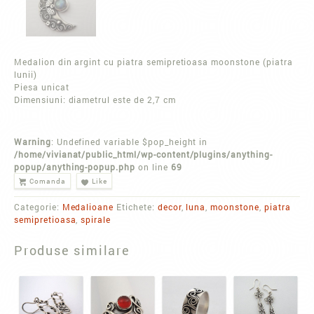
Medalion din argint cu piatra semipretioasa moonstone (piatra
lunii)
Piesa unicat
Dimensiuni: diametrul este de 2,7 cm
Warning
: Undefined variable $pop_height in
/home/vivianat/public_html/wp-content/plugins/anything-
popup/anything-popup.php
on line
69
Comanda
Like
Categorie:
Medalioane
Etichete:
decor
,
luna
,
moonstone
,
piatra
semipretioasa
,
spirale
Produse similare