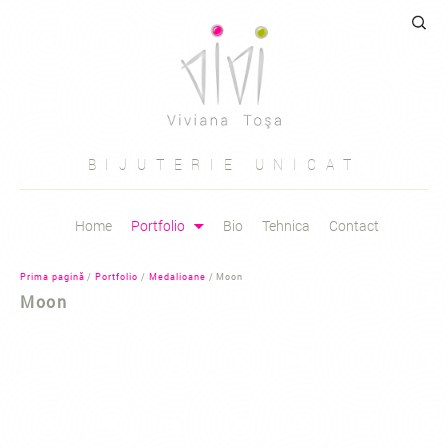
Caută
după:
BIJUTERIE UNICAT
Sari
Home
Portfolio
Bio
Tehnica
Contact
la
conținut
Prima pagină
/
Portfolio
/
Medalioane
/ Moon
Moon