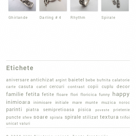
Ghirlande
Darling # 4
Rhythm
Spirale
Etichete
baietel
aniversare
antichizat
bebe
calatorie
argint
bufnita
casuta
cercuri
copii
decor
cuplu
carte
catel
contrast
happy
familie
fetita
fetite
floare
flori
floricica
funny
inimioara
initiale
mare
munte
muzica
inimioare
noroc
parinti
piatra semipretioasa
pisica
poveste
prietenie
textura
soare
spirale
puncte
stilizat
trifoi
sfere
spirala
valuri
unicat