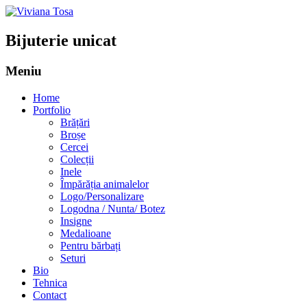
Bijuterie unicat
Meniu
Sari
Home
la
Portfolio
conținut
Brățări
Broșe
Cercei
Colecții
Inele
Împărăția animalelor
Logo/Personalizare
Logodna / Nunta/ Botez
Insigne
Medalioane
Pentru bărbați
Seturi
Bio
Tehnica
Contact