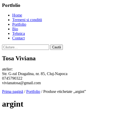
Portfolio
Home
Termeni si conditii
Portfolio
Bio
Tehnica
Contact
Caută
după:
Tosa Viviana
atelier:
Str. G-ral Dragalina, nr. 85, Cluj-Napoca
0745790322
vivianatosa@gmail.com
Prima pagină
/
Portfolio
/ Produse etichetate „argint”
argint