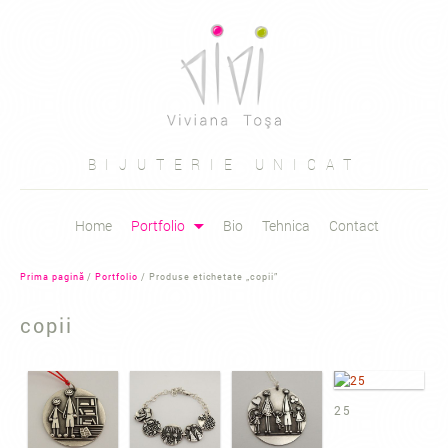
Caută
după:
BIJUTERIE UNICAT
Sari
Home
Portfolio
Bio
Tehnica
Contact
la
conținut
Prima pagină
/
Portfolio
/ Produse etichetate „copii”
copii
25