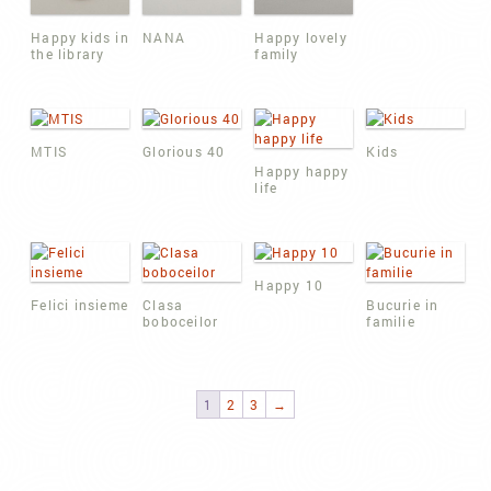
Happy kids in
NANA
Happy lovely
the library
family
MTIS
Glorious 40
Kids
Happy happy
life
Happy 10
Felici insieme
Clasa
Bucurie in
boboceilor
familie
1
2
3
→