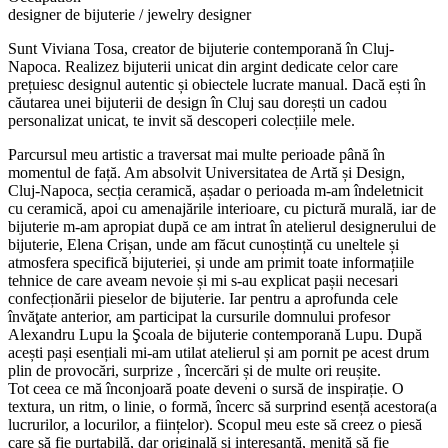
designer de bijuterie / jewelry designer
Sunt Viviana Tosa, creator de bijuterie contemporană în Cluj-
Napoca. Realizez bijuterii unicat din argint dedicate celor care
prețuiesc designul autentic și obiectele lucrate manual. Dacă ești în
căutarea unei bijuterii de design în Cluj sau dorești un cadou
personalizat unicat, te invit să descoperi colecțiile mele.
Parcursul meu artistic a traversat mai multe perioade până în
momentul de față. Am absolvit Universitatea de Artă și Design,
Cluj-Napoca, secția ceramică, așadar o perioada m-am îndeletnicit
cu ceramică, apoi cu amenajările interioare, cu pictură murală, iar de
bijuterie m-am apropiat după ce am intrat în atelierul designerului de
bijuterie, Elena Crișan, unde am făcut cunoștință cu uneltele și
atmosfera specifică bijuteriei, și unde am primit toate informațiile
tehnice de care aveam nevoie și mi s-au explicat pașii necesari
confecționării pieselor de bijuterie. Iar pentru a aprofunda cele
învăţate anterior, am participat la cursurile domnului profesor
Alexandru Lupu la Şcoala de bijuterie contemporană Lupu. După
acești pași esențiali mi-am utilat atelierul și am pornit pe acest drum
plin de provocări, surprize , încercări și de multe ori reușite.
Tot ceea ce mă înconjoară poate deveni o sursă de inspirație. O
textura, un ritm, o linie, o formă, încerc să surprind esență acestora(a
lucrurilor, a locurilor, a ființelor). Scopul meu este să creez o piesă
care să fie purtabilă, dar originală și interesantă, menită să fie