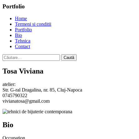
Portfolio
Home
Termeni si conditii
Portfolio
Bio
Tehnica
Contact
Caută
după:
Tosa Viviana
atelier:
Str. G-ral Dragalina, nr. 85, Cluj-Napoca
0745790322
vivianatosa@gmail.com
Bio
Occupation