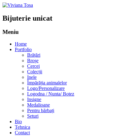
Bijuterie unicat
Meniu
Sari
Home
la
Portfolio
conținut
Brățări
Broșe
Cercei
Colecții
Inele
Împărăția animalelor
Logo/Personalizare
Logodna / Nunta/ Botez
Insigne
Medalioane
Pentru bărbați
Seturi
Bio
Tehnica
Contact