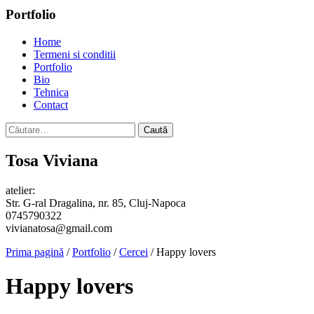
Portfolio
Home
Termeni si conditii
Portfolio
Bio
Tehnica
Contact
Caută
după:
Tosa Viviana
atelier:
Str. G-ral Dragalina, nr. 85, Cluj-Napoca
0745790322
vivianatosa@gmail.com
Prima pagină
/
Portfolio
/
Cercei
/ Happy lovers
Happy lovers