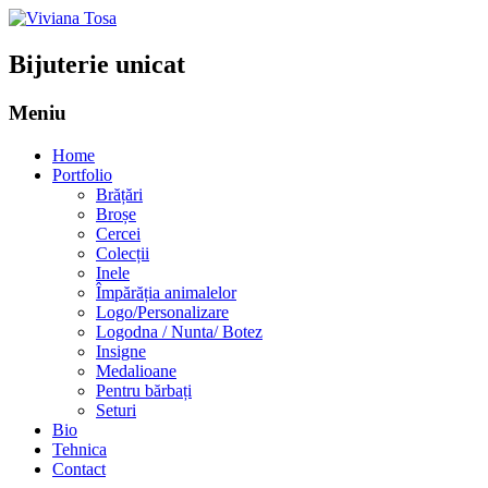
Bijuterie unicat
Meniu
Sari
Home
la
Portfolio
conținut
Brățări
Broșe
Cercei
Colecții
Inele
Împărăția animalelor
Logo/Personalizare
Logodna / Nunta/ Botez
Insigne
Medalioane
Pentru bărbați
Seturi
Bio
Tehnica
Contact