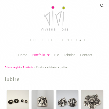
Caută
după:
BIJUTERIE UNICAT
Sari
Home
Portfolio
Bio
Tehnica
Contact
la
conținut
Prima pagină
/
Portfolio
/ Produse etichetate „iubire”
iubire