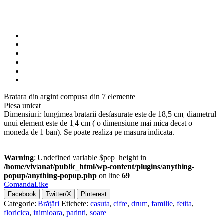
Bratara din argint compusa din 7 elemente
Piesa unicat
Dimensiuni: lungimea bratarii desfasurate este de 18,5 cm, diametrul
unui element este de 1,4 cm ( o dimensiune mai mica decat o
moneda de 1 ban). Se poate realiza pe masura indicata.
Warning
: Undefined variable $pop_height in
/home/vivianat/public_html/wp-content/plugins/anything-
popup/anything-popup.php
on line
69
Comanda
Like
Facebook
Twitter/X
Pinterest
Categorie:
Brățări
Etichete:
casuta
,
cifre
,
drum
,
familie
,
fetita
,
floricica
,
inimioara
,
parinti
,
soare