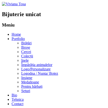
Bijuterie unicat
Meniu
Sari
Home
la
Portfolio
conținut
Brățări
Broșe
Cercei
Colecții
Inele
Împărăția animalelor
Logo/Personalizare
Logodna / Nunta/ Botez
Insigne
Medalioane
Pentru bărbați
Seturi
Bio
Tehnica
Contact