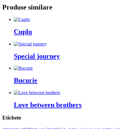
Produse similare
Cuplu
Special journey
Bucurie
Love between brothers
Etichete
baietel
antichizat
casuta