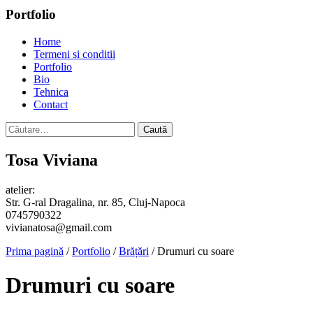
Portfolio
Home
Termeni si conditii
Portfolio
Bio
Tehnica
Contact
Caută
după:
Tosa Viviana
atelier:
Str. G-ral Dragalina, nr. 85, Cluj-Napoca
0745790322
vivianatosa@gmail.com
Prima pagină
/
Portfolio
/
Brățări
/ Drumuri cu soare
Drumuri cu soare