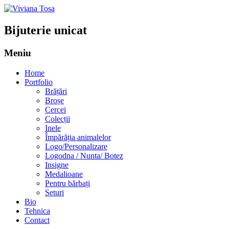
Bijuterie unicat
Meniu
Sari
Home
la
Portfolio
conținut
Brățări
Broșe
Cercei
Colecții
Inele
Împărăția animalelor
Logo/Personalizare
Logodna / Nunta/ Botez
Insigne
Medalioane
Pentru bărbați
Seturi
Bio
Tehnica
Contact