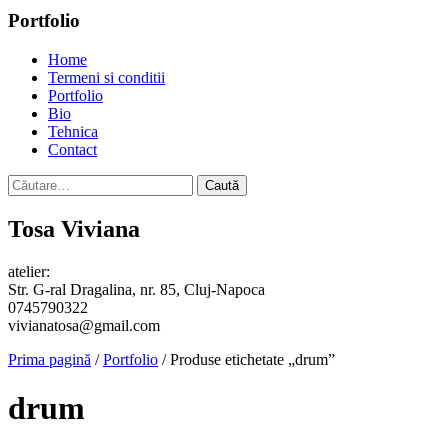
Portfolio
Home
Termeni si conditii
Portfolio
Bio
Tehnica
Contact
Caută
după:
Tosa Viviana
atelier:
Str. G-ral Dragalina, nr. 85, Cluj-Napoca
0745790322
vivianatosa@gmail.com
Prima pagină
/
Portfolio
/ Produse etichetate „drum”
drum