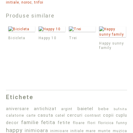
initiale
,
noroc
,
trifoi
Produse similare
Bicicleta
Happy 10
Trei
Happy sunny
family
Etichete
antichizat
baietel
aniversare
bebe
argint
bufnita
casuta
cercuri
copii
cuplu
calatorie
catel
contrast
carte
familie
fetita
decor
fetite
floare
flori
floricica
funny
happy
inimioara
inimioare
initiale
mare
munte
muzica