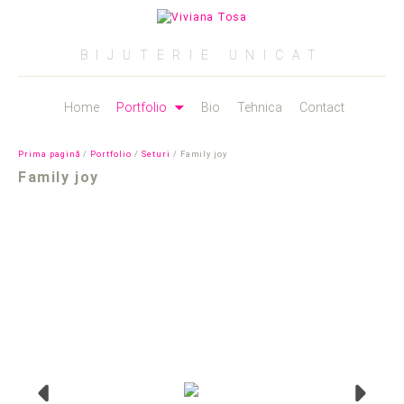
Caută
după:
BIJUTERIE UNICAT
Sari
Home
Portfolio
Bio
Tehnica
Contact
la
conținut
Prima pagină
/
Portfolio
/
Seturi
/ Family joy
Family joy