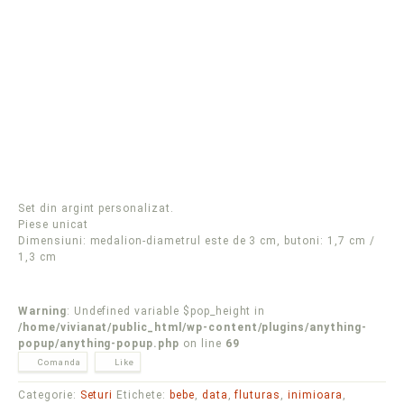
Set din argint personalizat.
Piese unicat
Dimensiuni: medalion-diametrul este de 3 cm, butoni: 1,7 cm /
1,3 cm
Warning
: Undefined variable $pop_height in
/home/vivianat/public_html/wp-content/plugins/anything-
popup/anything-popup.php
on line
69
Comanda
Like
Categorie:
Seturi
Etichete:
bebe
,
data
,
fluturas
,
inimioara
,