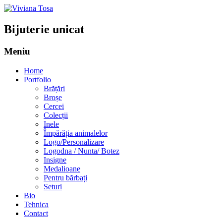
Bijuterie unicat
Meniu
Sari
Home
la
Portfolio
conținut
Brățări
Broșe
Cercei
Colecții
Inele
Împărăția animalelor
Logo/Personalizare
Logodna / Nunta/ Botez
Insigne
Medalioane
Pentru bărbați
Seturi
Bio
Tehnica
Contact