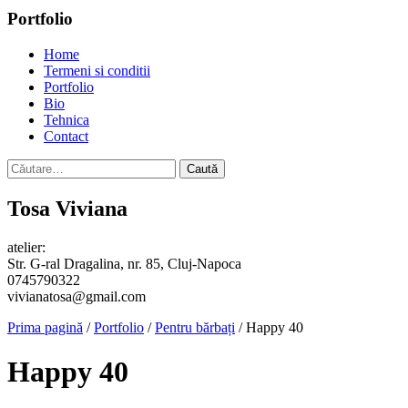
Portfolio
Home
Termeni si conditii
Portfolio
Bio
Tehnica
Contact
Caută
după:
Tosa Viviana
atelier:
Str. G-ral Dragalina, nr. 85, Cluj-Napoca
0745790322
vivianatosa@gmail.com
Prima pagină
/
Portfolio
/
Pentru bărbați
/ Happy 40
Happy 40