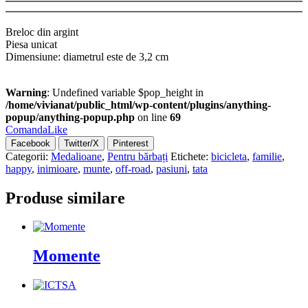
Breloc din argint
Piesa unicat
Dimensiune: diametrul este de 3,2 cm
Warning
: Undefined variable $pop_height in
/home/vivianat/public_html/wp-content/plugins/anything-
popup/anything-popup.php
on line
69
Comanda
Like
Facebook
Twitter/X
Pinterest
Categorii:
Medalioane
,
Pentru bărbați
Etichete:
bicicleta
,
familie
,
happy
,
inimioare
,
munte
,
off-road
,
pasiuni
,
tata
Produse similare
Momente