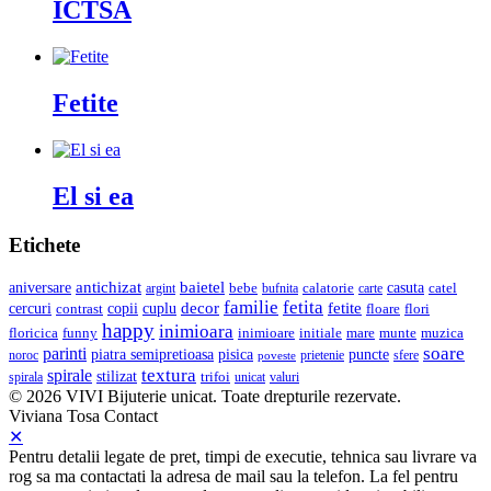
ICTSA
Fetite
El si ea
Etichete
baietel
antichizat
casuta
aniversare
bebe
calatorie
argint
carte
catel
bufnita
familie
fetita
cercuri
copii
decor
fetite
cuplu
floare
flori
contrast
happy
inimioara
initiale
mare
munte
muzica
floricica
funny
inimioare
soare
parinti
pisica
piatra semipretioasa
puncte
noroc
poveste
prietenie
sfere
textura
spirale
stilizat
trifoi
unicat
valuri
spirala
© 2026 VIVI Bijuterie unicat. Toate drepturile rezervate.
Viviana Tosa
Contact
✕
Pentru detalii legate de pret, timpi de executie, tehnica sau livrare va
rog sa ma contactati la adresa de mail sau la telefon. La fel pentru