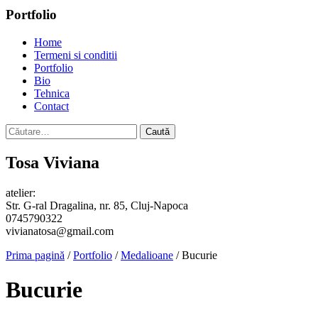
Portfolio
Home
Termeni si conditii
Portfolio
Bio
Tehnica
Contact
Caută
după:
Tosa Viviana
atelier:
Str. G-ral Dragalina, nr. 85, Cluj-Napoca
0745790322
vivianatosa@gmail.com
Prima pagină
/
Portfolio
/
Medalioane
/ Bucurie
Bucurie