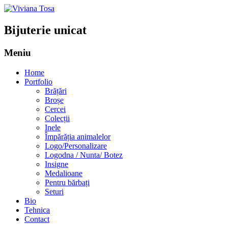
Bijuterie unicat
Meniu
Sari
Home
la
Portfolio
conținut
Brățări
Broșe
Cercei
Colecții
Inele
Împărăția animalelor
Logo/Personalizare
Logodna / Nunta/ Botez
Insigne
Medalioane
Pentru bărbați
Seturi
Bio
Tehnica
Contact