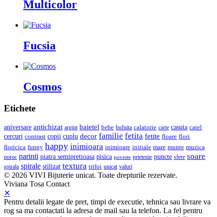
Multicolor
Fucsia
Cosmos
Etichete
baietel
antichizat
casuta
aniversare
bebe
calatorie
argint
carte
catel
bufnita
familie
fetita
cercuri
copii
decor
fetite
cuplu
floare
flori
contrast
happy
inimioara
initiale
mare
munte
muzica
floricica
funny
inimioare
soare
parinti
pisica
piatra semipretioasa
puncte
noroc
poveste
prietenie
sfere
textura
spirale
stilizat
trifoi
unicat
valuri
spirala
© 2026 VIVI Bijuterie unicat. Toate drepturile rezervate.
Viviana Tosa
Contact
✕
Pentru detalii legate de pret, timpi de executie, tehnica sau livrare va
rog sa ma contactati la adresa de mail sau la telefon. La fel pentru