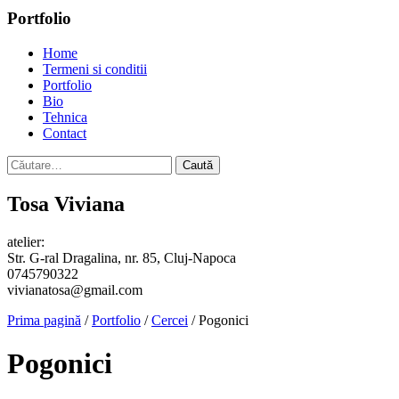
Portfolio
Home
Termeni si conditii
Portfolio
Bio
Tehnica
Contact
Caută
după:
Tosa Viviana
atelier:
Str. G-ral Dragalina, nr. 85, Cluj-Napoca
0745790322
vivianatosa@gmail.com
Prima pagină
/
Portfolio
/
Cercei
/ Pogonici
Pogonici