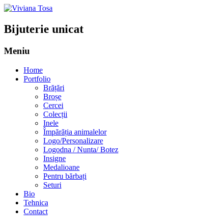
Bijuterie unicat
Meniu
Sari
Home
la
Portfolio
conținut
Brățări
Broșe
Cercei
Colecții
Inele
Împărăția animalelor
Logo/Personalizare
Logodna / Nunta/ Botez
Insigne
Medalioane
Pentru bărbați
Seturi
Bio
Tehnica
Contact