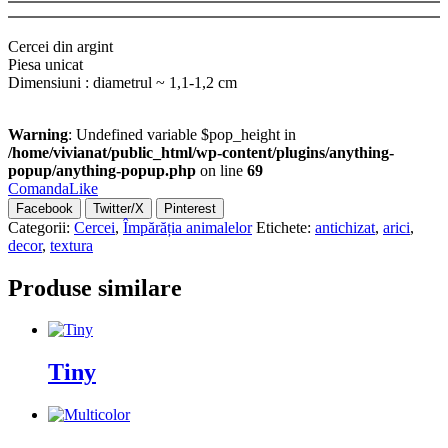
Cercei din argint
Piesa unicat
Dimensiuni : diametrul ~ 1,1-1,2 cm
Warning
: Undefined variable $pop_height in
/home/vivianat/public_html/wp-content/plugins/anything-
popup/anything-popup.php
on line
69
Comanda
Like
Facebook
Twitter/X
Pinterest
Categorii:
Cercei
,
Împărăția animalelor
Etichete:
antichizat
,
arici
,
decor
,
textura
Produse similare
Tiny