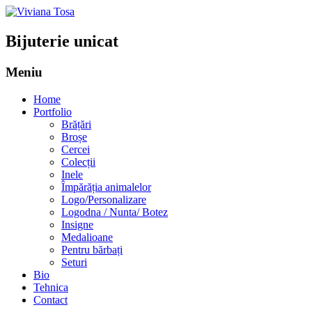
Bijuterie unicat
Meniu
Sari
Home
la
Portfolio
conținut
Brățări
Broșe
Cercei
Colecții
Inele
Împărăția animalelor
Logo/Personalizare
Logodna / Nunta/ Botez
Insigne
Medalioane
Pentru bărbați
Seturi
Bio
Tehnica
Contact