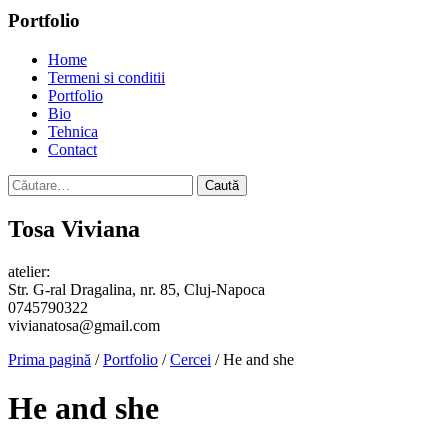
Portfolio
Home
Termeni si conditii
Portfolio
Bio
Tehnica
Contact
Caută
după:
Tosa Viviana
atelier:
Str. G-ral Dragalina, nr. 85, Cluj-Napoca
0745790322
vivianatosa@gmail.com
Prima pagină
/
Portfolio
/
Cercei
/ He and she
He and she