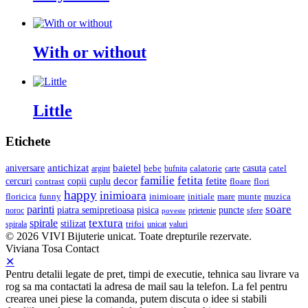
With or without
Little
Etichete
baietel
antichizat
casuta
aniversare
bebe
calatorie
argint
carte
catel
bufnita
familie
fetita
cercuri
copii
decor
fetite
cuplu
floare
flori
contrast
happy
inimioara
initiale
mare
munte
muzica
floricica
funny
inimioare
soare
parinti
pisica
piatra semipretioasa
puncte
noroc
poveste
prietenie
sfere
textura
spirale
stilizat
trifoi
unicat
valuri
spirala
© 2026 VIVI Bijuterie unicat. Toate drepturile rezervate.
Viviana Tosa
Contact
✕
Pentru detalii legate de pret, timpi de executie, tehnica sau livrare va
rog sa ma contactati la adresa de mail sau la telefon. La fel pentru
crearea unei piese la comanda, putem discuta o idee si stabili