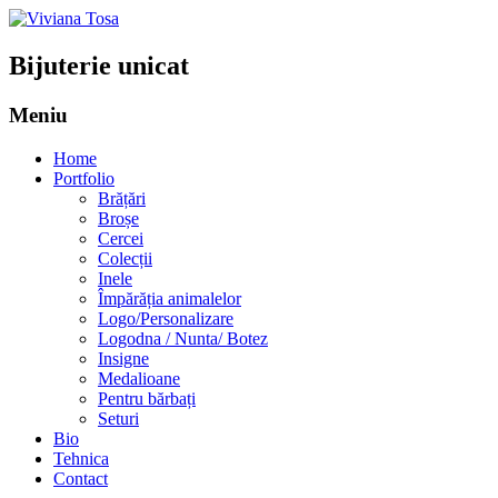
Bijuterie unicat
Meniu
Sari
Home
la
Portfolio
conținut
Brățări
Broșe
Cercei
Colecții
Inele
Împărăția animalelor
Logo/Personalizare
Logodna / Nunta/ Botez
Insigne
Medalioane
Pentru bărbați
Seturi
Bio
Tehnica
Contact