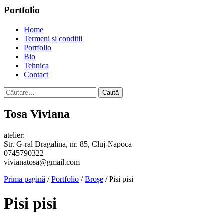
Portfolio
Home
Termeni si conditii
Portfolio
Bio
Tehnica
Contact
Caută
după:
Tosa Viviana
atelier:
Str. G-ral Dragalina, nr. 85, Cluj-Napoca
0745790322
vivianatosa@gmail.com
Prima pagină
/
Portfolio
/
Broșe
/ Pisi pisi
Pisi pisi