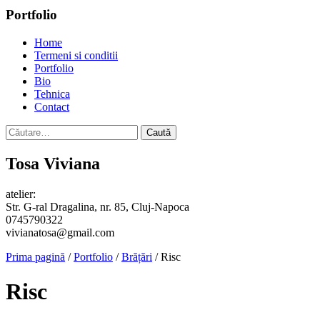
Portfolio
Home
Termeni si conditii
Portfolio
Bio
Tehnica
Contact
Caută
după:
Tosa Viviana
atelier:
Str. G-ral Dragalina, nr. 85, Cluj-Napoca
0745790322
vivianatosa@gmail.com
Prima pagină
/
Portfolio
/
Brățări
/ Risc
Risc