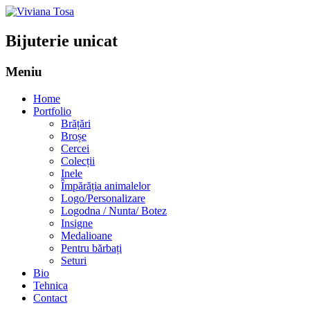
Bijuterie unicat
Meniu
Sari
Home
la
Portfolio
conținut
Brățări
Broșe
Cercei
Colecții
Inele
Împărăția animalelor
Logo/Personalizare
Logodna / Nunta/ Botez
Insigne
Medalioane
Pentru bărbați
Seturi
Bio
Tehnica
Contact