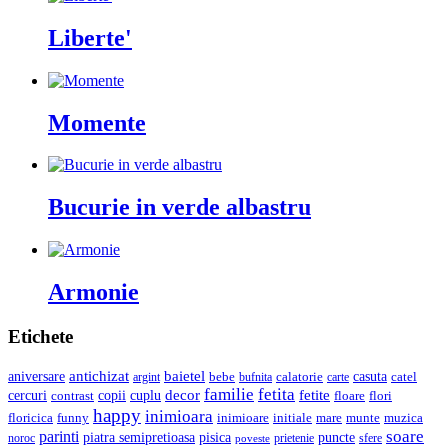
Liberte'
Momente
Bucurie in verde albastru
Armonie
Etichete
baietel
antichizat
casuta
aniversare
bebe
calatorie
argint
carte
catel
bufnita
familie
fetita
cercuri
copii
decor
fetite
cuplu
floare
flori
contrast
happy
inimioara
initiale
mare
munte
muzica
floricica
funny
inimioare
soare
parinti
pisica
piatra semipretioasa
puncte
noroc
poveste
prietenie
sfere