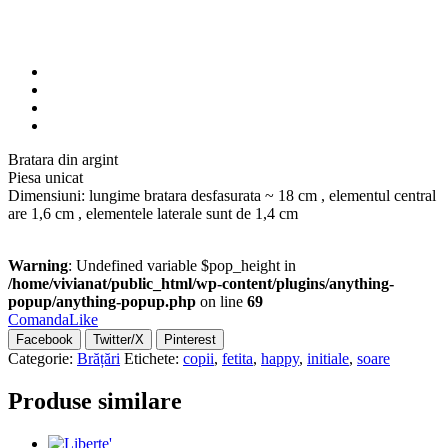
Bratara din argint
Piesa unicat
Dimensiuni: lungime bratara desfasurata ~ 18 cm , elementul central
are 1,6 cm , elementele laterale sunt de 1,4 cm
Warning
: Undefined variable $pop_height in
/home/vivianat/public_html/wp-content/plugins/anything-
popup/anything-popup.php
on line
69
Comanda
Like
Facebook
Twitter/X
Pinterest
Categorie:
Brățări
Etichete:
copii
,
fetita
,
happy
,
initiale
,
soare
Produse similare