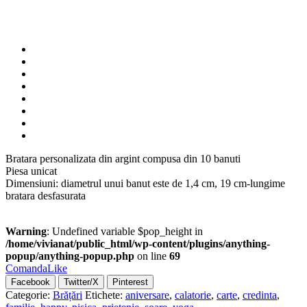
Bratara personalizata din argint compusa din 10 banuti
Piesa unicat
Dimensiuni: diametrul unui banut este de 1,4 cm, 19 cm-lungime
bratara desfasurata
Warning
: Undefined variable $pop_height in
/home/vivianat/public_html/wp-content/plugins/anything-
popup/anything-popup.php
on line
69
Comanda
Like
Facebook
Twitter/X
Pinterest
Categorie:
Brățări
Etichete:
aniversare
,
calatorie
,
carte
,
credinta
,