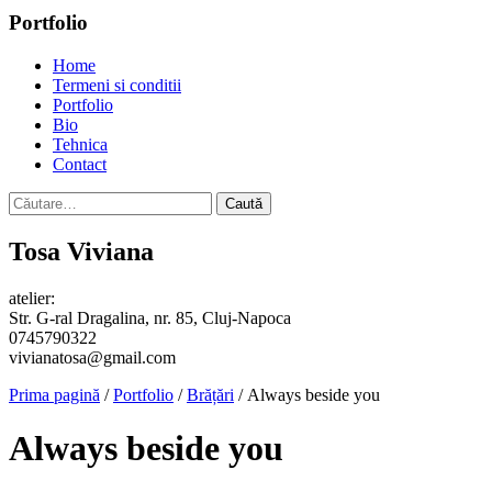
Portfolio
Home
Termeni si conditii
Portfolio
Bio
Tehnica
Contact
Caută
după:
Tosa Viviana
atelier:
Str. G-ral Dragalina, nr. 85, Cluj-Napoca
0745790322
vivianatosa@gmail.com
Prima pagină
/
Portfolio
/
Brățări
/ Always beside you
Always beside you