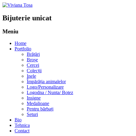
Bijuterie unicat
Meniu
Sari
Home
la
Portfolio
conținut
Brățări
Broșe
Cercei
Colecții
Inele
Împărăția animalelor
Logo/Personalizare
Logodna / Nunta/ Botez
Insigne
Medalioane
Pentru bărbați
Seturi
Bio
Tehnica
Contact