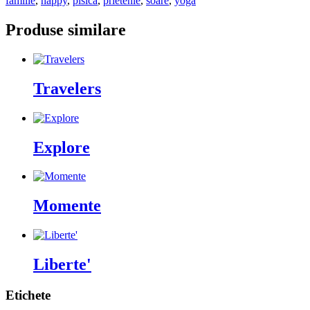
familie
,
happy
,
pisica
,
prietenie
,
soare
,
yoga
Produse similare
Travelers
Explore
Momente
Liberte'
Etichete