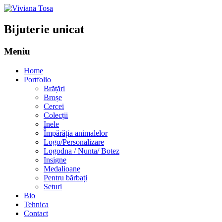
Bijuterie unicat
Meniu
Sari
Home
la
Portfolio
conținut
Brățări
Broșe
Cercei
Colecții
Inele
Împărăția animalelor
Logo/Personalizare
Logodna / Nunta/ Botez
Insigne
Medalioane
Pentru bărbați
Seturi
Bio
Tehnica
Contact