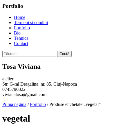
Portfolio
Home
Termeni si conditii
Portfolio
Bio
Tehnica
Contact
Caută
după:
Tosa Viviana
atelier:
Str. G-ral Dragalina, nr. 85, Cluj-Napoca
0745790322
vivianatosa@gmail.com
Prima pagină
/
Portfolio
/ Produse etichetate „vegetal”
vegetal