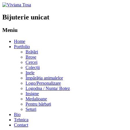
Bijuterie unicat
Meniu
Sari
Home
la
Portfolio
conținut
Brățări
Broșe
Cercei
Colecții
Inele
Împărăția animalelor
Logo/Personalizare
Logodna / Nunta/ Botez
Insigne
Medalioane
Pentru bărbați
Seturi
Bio
Tehnica
Contact