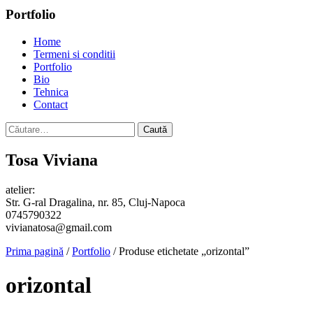
Portfolio
Home
Termeni si conditii
Portfolio
Bio
Tehnica
Contact
Caută
după:
Tosa Viviana
atelier:
Str. G-ral Dragalina, nr. 85, Cluj-Napoca
0745790322
vivianatosa@gmail.com
Prima pagină
/
Portfolio
/ Produse etichetate „orizontal”
orizontal