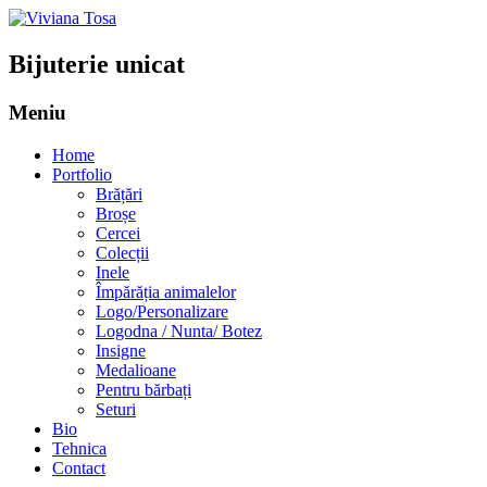
Bijuterie unicat
Meniu
Sari
Home
la
Portfolio
conținut
Brățări
Broșe
Cercei
Colecții
Inele
Împărăția animalelor
Logo/Personalizare
Logodna / Nunta/ Botez
Insigne
Medalioane
Pentru bărbați
Seturi
Bio
Tehnica
Contact