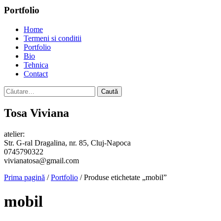
Portfolio
Home
Termeni si conditii
Portfolio
Bio
Tehnica
Contact
Caută
după:
Tosa Viviana
atelier:
Str. G-ral Dragalina, nr. 85, Cluj-Napoca
0745790322
vivianatosa@gmail.com
Prima pagină
/
Portfolio
/ Produse etichetate „mobil”
mobil