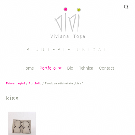
Caută
după:
BIJUTERIE UNICAT
Sari
Home
Portfolio
Bio
Tehnica
Contact
la
conținut
Prima pagină
/
Portfolio
/ Produse etichetate „kiss”
kiss