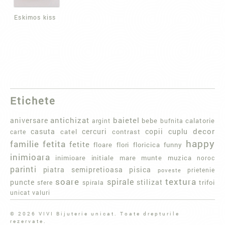
Eskimos kiss
Etichete
baietel
aniversare
antichizat
bebe
calatorie
argint
bufnita
casuta
cercuri
copii
decor
cuplu
carte
catel
contrast
happy
familie
fetita
fetite
floare
flori
floricica
funny
inimioara
initiale
mare
munte
muzica
inimioare
noroc
parinti
piatra semipretioasa
pisica
poveste
prietenie
textura
soare
spirale
puncte
stilizat
trifoi
sfere
spirala
valuri
unicat
© 2026 VIVI Bijuterie unicat. Toate drepturile
rezervate.