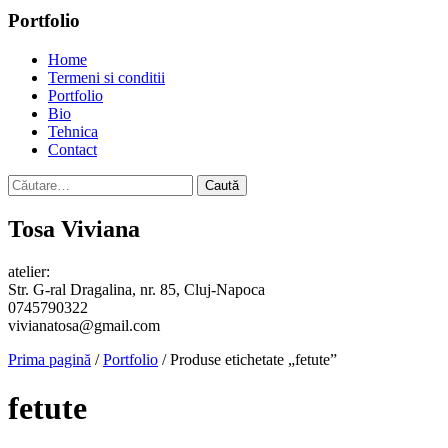
Portfolio
Home
Termeni si conditii
Portfolio
Bio
Tehnica
Contact
Caută
după:
Tosa Viviana
atelier:
Str. G-ral Dragalina, nr. 85, Cluj-Napoca
0745790322
vivianatosa@gmail.com
Prima pagină
/
Portfolio
/ Produse etichetate „fetute”
fetute