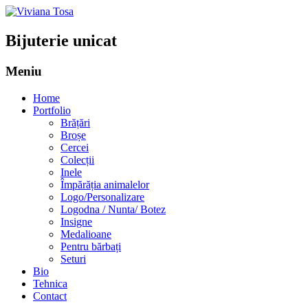
Bijuterie unicat
Meniu
Sari
Home
la
Portfolio
conținut
Brățări
Broșe
Cercei
Colecții
Inele
Împărăția animalelor
Logo/Personalizare
Logodna / Nunta/ Botez
Insigne
Medalioane
Pentru bărbați
Seturi
Bio
Tehnica
Contact