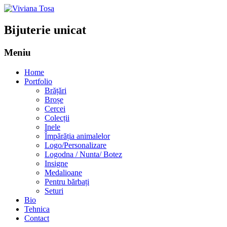
Bijuterie unicat
Meniu
Sari
Home
la
Portfolio
conținut
Brățări
Broșe
Cercei
Colecții
Inele
Împărăția animalelor
Logo/Personalizare
Logodna / Nunta/ Botez
Insigne
Medalioane
Pentru bărbați
Seturi
Bio
Tehnica
Contact