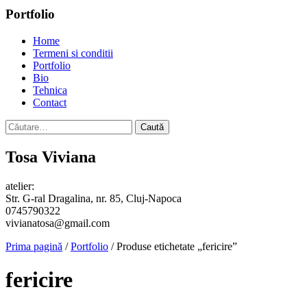
Portfolio
Home
Termeni si conditii
Portfolio
Bio
Tehnica
Contact
Caută
după:
Tosa Viviana
atelier:
Str. G-ral Dragalina, nr. 85, Cluj-Napoca
0745790322
vivianatosa@gmail.com
Prima pagină
/
Portfolio
/ Produse etichetate „fericire”
fericire