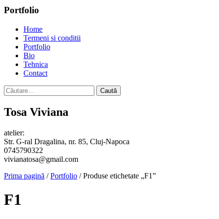
Portfolio
Home
Termeni si conditii
Portfolio
Bio
Tehnica
Contact
Caută
după:
Tosa Viviana
atelier:
Str. G-ral Dragalina, nr. 85, Cluj-Napoca
0745790322
vivianatosa@gmail.com
Prima pagină
/
Portfolio
/ Produse etichetate „F1”
F1