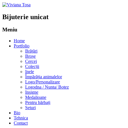
Bijuterie unicat
Meniu
Sari
Home
la
Portfolio
conținut
Brățări
Broșe
Cercei
Colecții
Inele
Împărăția animalelor
Logo/Personalizare
Logodna / Nunta/ Botez
Insigne
Medalioane
Pentru bărbați
Seturi
Bio
Tehnica
Contact