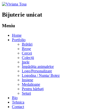
Bijuterie unicat
Meniu
Sari
Home
la
Portfolio
conținut
Brățări
Broșe
Cercei
Colecții
Inele
Împărăția animalelor
Logo/Personalizare
Logodna / Nunta/ Botez
Insigne
Medalioane
Pentru bărbați
Seturi
Bio
Tehnica
Contact