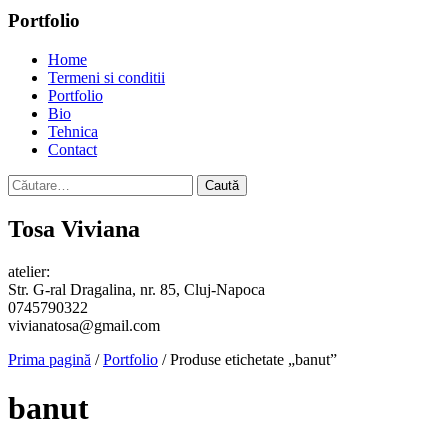
Portfolio
Home
Termeni si conditii
Portfolio
Bio
Tehnica
Contact
Caută
după:
Tosa Viviana
atelier:
Str. G-ral Dragalina, nr. 85, Cluj-Napoca
0745790322
vivianatosa@gmail.com
Prima pagină
/
Portfolio
/ Produse etichetate „banut”
banut