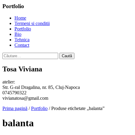
Portfolio
Home
Termeni si conditii
Portfolio
Bio
Tehnica
Contact
Caută
după:
Tosa Viviana
atelier:
Str. G-ral Dragalina, nr. 85, Cluj-Napoca
0745790322
vivianatosa@gmail.com
Prima pagină
/
Portfolio
/ Produse etichetate „balanta”
balanta