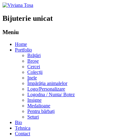
Bijuterie unicat
Meniu
Sari
Home
la
Portfolio
conținut
Brățări
Broșe
Cercei
Colecții
Inele
Împărăția animalelor
Logo/Personalizare
Logodna / Nunta/ Botez
Insigne
Medalioane
Pentru bărbați
Seturi
Bio
Tehnica
Contact