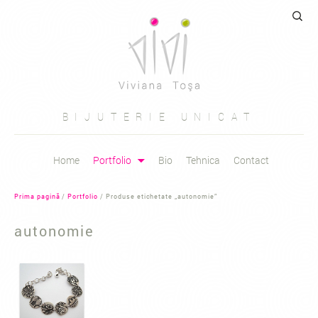
Caută
după:
BIJUTERIE UNICAT
Sari
Home
Portfolio
Bio
Tehnica
Contact
la
conținut
Prima pagină
/
Portfolio
/ Produse etichetate „autonomie”
autonomie