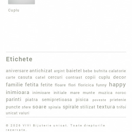
Cuplu
Etichete
baietel
aniversare
antichizat
bebe
calatorie
argint
bufnita
casuta
cercuri
copii
decor
cuplu
carte
catel
contrast
happy
familie
fetita
fetite
floare
flori
floricica
funny
inimioara
initiale
mare
munte
muzica
inimioare
noroc
parinti
piatra semipretioasa
pisica
poveste
prietenie
textura
soare
spirale
puncte
stilizat
trifoi
sfere
spirala
valuri
unicat
© 2026 VIVI Bijuterie unicat. Toate drepturile
rezervate.