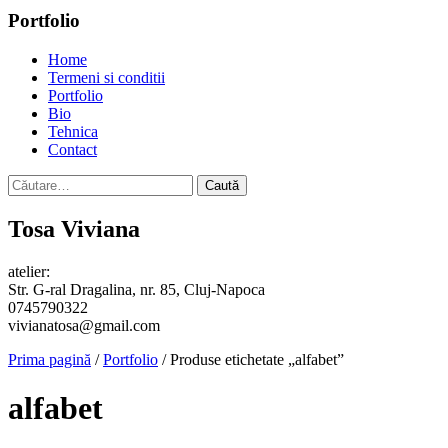
Portfolio
Home
Termeni si conditii
Portfolio
Bio
Tehnica
Contact
Caută
după:
Tosa Viviana
atelier:
Str. G-ral Dragalina, nr. 85, Cluj-Napoca
0745790322
vivianatosa@gmail.com
Prima pagină
/
Portfolio
/ Produse etichetate „alfabet”
alfabet