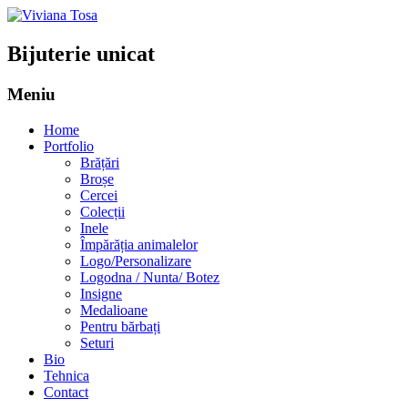
Bijuterie unicat
Meniu
Sari
Home
la
Portfolio
conținut
Brățări
Broșe
Cercei
Colecții
Inele
Împărăția animalelor
Logo/Personalizare
Logodna / Nunta/ Botez
Insigne
Medalioane
Pentru bărbați
Seturi
Bio
Tehnica
Contact